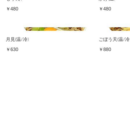
￥480
￥480
月見(温/冷)
ごぼう天(温/冷
￥630
￥880