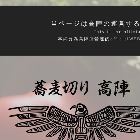
Y
当ページは高陣の運営するof
This is the offic
本網頁為高陣所營運的officialWE